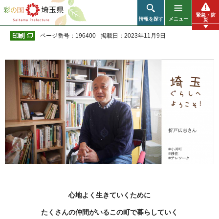
彩の国 埼玉県
緊急・防
情報を探す
メニュー
災
ページ番号：196400
掲載日：2023年11月9日
心地よく生きていくために
たくさんの仲間がいるこの町で暮らしていく