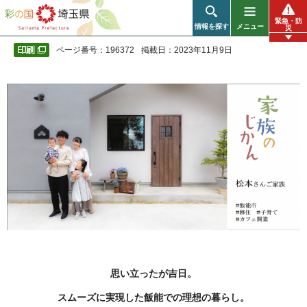
彩の国 埼玉県
緊急・防
情報を探す
メニュー
災
ページ番号：196372
掲載日：2023年11月9日
思い立ったが吉日。
スムーズに実現した飯能での理想の暮らし。