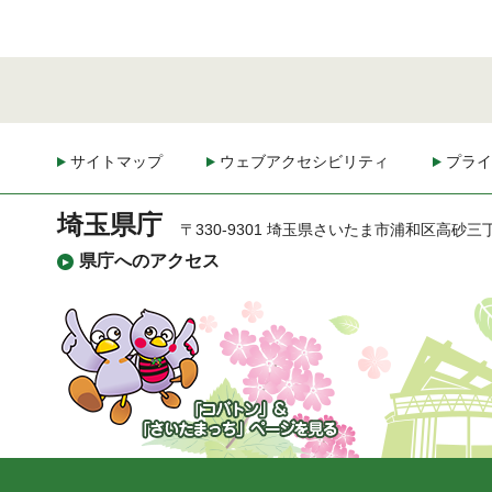
サイトマップ
ウェブアクセシビリティ
プライ
埼玉県庁
〒330-9301 埼玉県さいたま市浦和区高砂三
県庁へのアクセス
「コバトン」&「さいた
まっち」