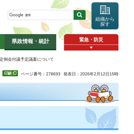
組織から
探す
緊急・防災
県政情報・統計
月定例会付議予定議案について
ページ番号：278693
発表日：2026年2月12日15時