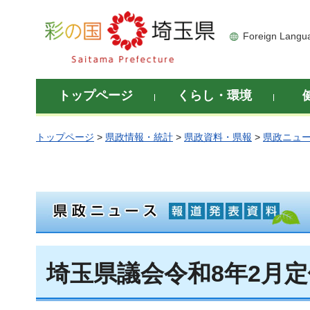
彩の国 埼玉県
Foreign Langu
トップページ
くらし・環境
トップページ
>
県政情報・統計
>
県政資料・県報
>
県政ニュ
埼玉県議会令和8年2月