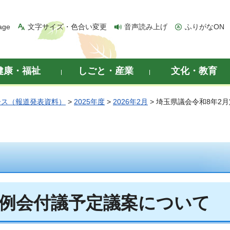
age
文字サイズ・色合い変更
音声読み上げ
ふりがなON
健康・福祉
しごと・産業
文化・教育
ース（報道発表資料）
>
2025年度
>
2026年2月
> 埼玉県議会令和8年2
定例会付議予定議案について