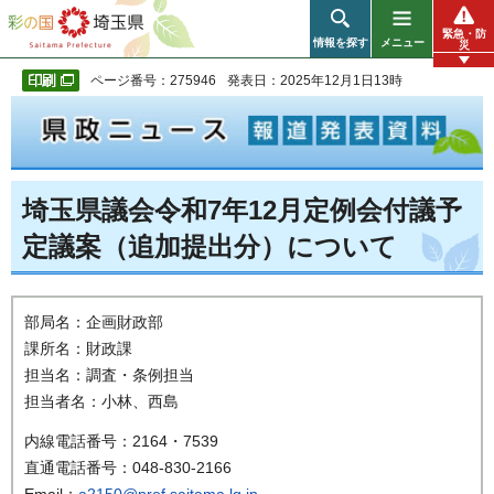
彩の国 埼玉県
緊急・防
情報を探す
メニュー
災
ページ番号：275946
発表日：2025年12月1日13時
埼玉県議会令和7年12月定例会付議予
定議案（追加提出分）について
部局名：企画財政部
課所名：財政課
担当名：調査・条例担当
担当者名：小林、西島
内線電話番号：2164・7539
直通電話番号：048-830-2166
Email：
a2150@pref.saitama.lg.jp