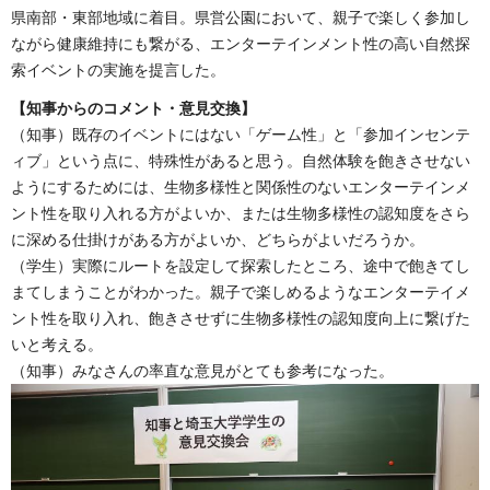
県南部・東部地域に着目。県営公園において、親子で楽しく参加し
ながら健康維持にも繋がる、エンターテインメント性の高い自然探
索イベントの実施を提言した。
【知事からのコメント・意見交換】
（知事）既存のイベントにはない「ゲーム性」と「参加インセンテ
ィブ」という点に、特殊性があると思う。自然体験を飽きさせない
ようにするためには、生物多様性と関係性のないエンターテインメ
ント性を取り入れる方がよいか、または生物多様性の認知度をさら
に深める仕掛けがある方がよいか、どちらがよいだろうか。
（学生）実際にルートを設定して探索したところ、途中で飽きてし
まてしまうことがわかった。親子で楽しめるようなエンターテイメ
ント性を取り入れ、飽きさせずに生物多様性の認知度向上に繋げた
いと考える。
（知事）みなさんの率直な意見がとても参考になった。