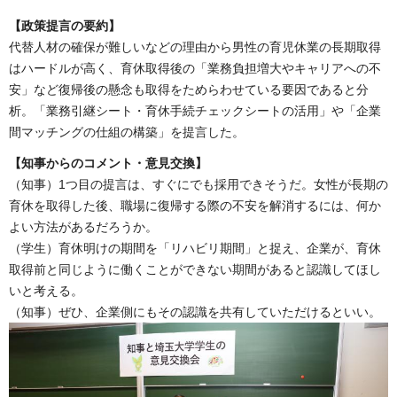
【政策提言の要約】
代替人材の確保が難しいなどの理由から男性の育児休業の長期取得
はハードルが高く、育休取得後の「業務負担増大やキャリアへの不
安」など復帰後の懸念も取得をためらわせている要因であると分
析。「業務引継シート・育休手続チェックシートの活用」や「企業
間マッチングの仕組の構築」を提言した。
【知事からのコメント・意見交換】
（知事）1つ目の提言は、すぐにでも採用できそうだ。女性が長期の
育休を取得した後、職場に復帰する際の不安を解消するには、何か
よい方法があるだろうか。
（学生）育休明けの期間を「リハビリ期間」と捉え、企業が、育休
取得前と同じように働くことができない期間があると認識してほし
いと考える。
（知事）ぜひ、企業側にもその認識を共有していただけるといい。