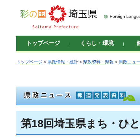
彩の国 埼玉県
Foreign Langu
トップページ
くらし・環境
トップページ
>
県政情報・統計
>
県政資料・県報
>
県政ニュ
第18回埼玉県まち・ひ