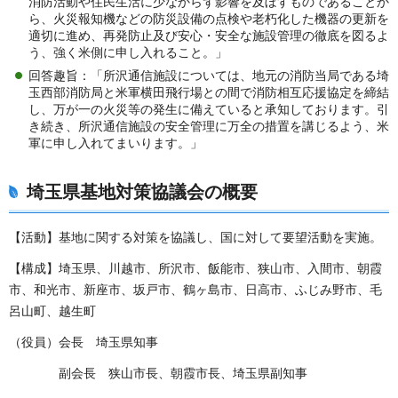
消防活動や住民生活に少なからず影響を及ぼすものであることか
ら、火災報知機などの防災設備の点検や老朽化した機器の更新を
適切に進め、再発防止及び安心・安全な施設管理の徹底を図るよ
う、強く米側に申し入れること。」
回答趣旨：「所沢通信施設については、地元の消防当局である埼
玉西部消防局と米軍横田飛行場との間で消防相互応援協定を締結
し、万が一の火災等の発生に備えていると承知しております。引
き続き、所沢通信施設の安全管理に万全の措置を講じるよう、米
軍に申し入れてまいります。」
埼玉県基地対策協議会の概要
【活動】基地に関する対策を協議し、国に対して要望活動を実施。
【構成】埼玉県、川越市、所沢市、飯能市、狭山市、入間市、朝霞
市、和光市、新座市、坂戸市、鶴ヶ島市、日高市、ふじみ野市、毛
呂山町、越生町
（役員）会長 埼玉県知事
副会長 狭山市長、朝霞市長、埼玉県副知事