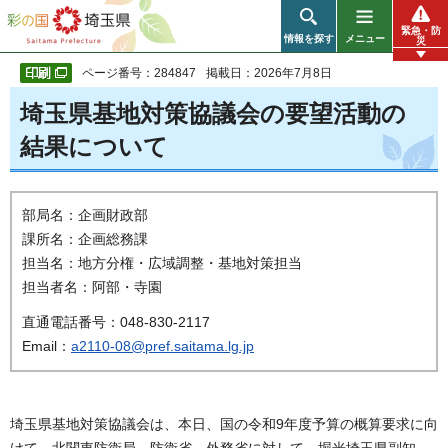
彩の国 埼玉県
緊急・防
情報を探す
メニュー
災
ページ番号：284847
掲載日：2026年7月8日
埼玉県基地対策協議会の要望活動の
結果について
部局名：企画財政部
課所名：企画総務課
担当名：地方分権・広域調整・基地対策担当
担当者名：阿部・寺園
直通電話番号：048-830-2117
Email：
a2110-08@pref.saitama.lg.jp
埼玉県基地対策協議会は、本日、国の令和9年度予算の概算要求に向
けて、北関東防衛局、防衛省、外務省に対して、堀光埼玉県副知