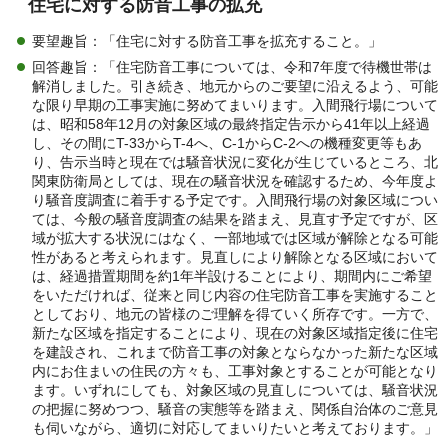
住宅に対する防音工事の拡充
要望趣旨：「住宅に対する防音工事を拡充すること。」
回答趣旨：「住宅防音工事については、令和7年度で待機世帯は
解消しました。引き続き、地元からのご要望に沿えるよう、可能
な限り早期の工事実施に努めてまいります。入間飛行場について
は、昭和58年12月の対象区域の最終指定告示から41年以上経過
し、その間にT-33からT-4へ、C-1からC-2への機種変更等もあ
り、告示当時と現在では騒音状況に変化が生じているところ、北
関東防衛局としては、現在の騒音状況を確認するため、今年度よ
り騒音度調査に着手する予定です。入間飛行場の対象区域につい
ては、今般の騒音度調査の結果を踏まえ、見直す予定ですが、区
域が拡大する状況にはなく、一部地域では区域が解除となる可能
性があると考えられます。見直しにより解除となる区域において
は、経過措置期間を約1年半設けることにより、期間内にご希望
をいただければ、従来と同じ内容の住宅防音工事を実施すること
としており、地元の皆様のご理解を得ていく所存です。一方で、
新たな区域を指定することにより、現在の対象区域指定後に住宅
を建設され、これまで防音工事の対象とならなかった新たな区域
内にお住まいの住民の方々も、工事対象とすることが可能となり
ます。いずれにしても、対象区域の見直しについては、騒音状況
の把握に努めつつ、騒音の実態等を踏まえ、関係自治体のご意見
も伺いながら、適切に対応してまいりたいと考えております。」