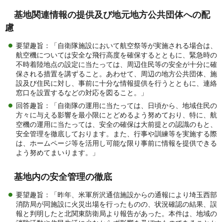
基地関連情報の提供及び地元地方公共団体への配
慮
要望趣旨：「自衛隊施設において航空祭等が実施される場合は、
航空機については安全な飛行高度を確保するとともに、緊急時の
不時着陸地点の設定に当たっては、周辺住民等の安全が十分に確
保される措置を講ずること。あわせて、周辺の地方公共団体、施
設及び住民に対し、事前に十分な情報提供を行うとともに、連絡
窓口を設置するなどの対応を図ること。」
回答趣旨：「自衛隊の運用に当たっては、日頃から、地域住民の
方々に与える影響を最小限にとどめるよう努めており、特に、航
空機の運用に当たっては、安全の確保は大前提との認識のもと、
安全管理を徹底しております。また、行事や訓練等を実施する際
は、ホームページ等を活用し可能な限り事前に情報を提供できる
よう努めてまいります。」
基地内の安全管理の徹底
要望趣旨：「昨年、米軍所沢通信施設からの通報により埼玉西部
消防局が同施設に火災出場を行ったものの、状況確認の結果、誤
報と判明したと北関東防衛局より報告があった。本件は、地域の