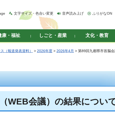
age
文字サイズ・色合い変更
音声読み上げ
ふりがなON
健康・福祉
しごと・産業
文化・教育
ース（報道発表資料）
>
2026年度
>
2026年4月
> 第89回九都県市首脳
議（WEB会議）の結果につい