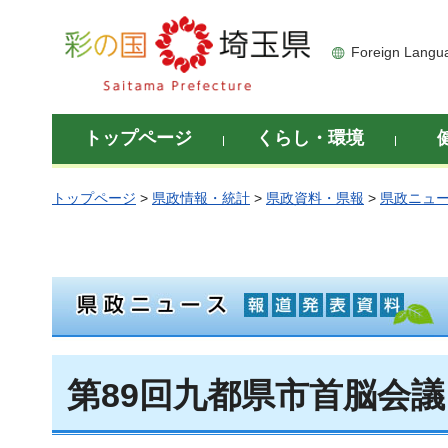
彩の国 埼玉県
Foreign Langu
トップページ
くらし・環境
トップページ
>
県政情報・統計
>
県政資料・県報
>
県政ニュ
第89回九都県市首脳会