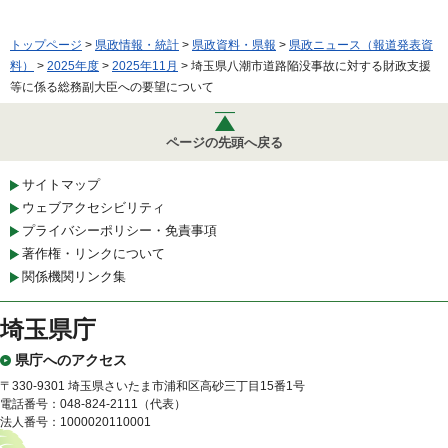
トップページ
>
県政情報・統計
>
県政資料・県報
>
県政ニュース（報道発表資
料）
>
2025年度
>
2025年11月
> 埼玉県八潮市道路陥没事故に対する財政支援
等に係る総務副大臣への要望について
ページの先頭へ戻る
サイトマップ
ウェブアクセシビリティ
プライバシーポリシー・免責事項
著作権・リンクについて
関係機関リンク集
埼玉県庁
県庁へのアクセス
〒330-9301 埼玉県さいたま市浦和区高砂三丁目15番1号
電話番号：048-824-2111（代表）
法人番号：1000020110001