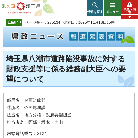
彩の国 埼玉県
緊急・防
情報を探す
メニュー
災
ページ番号：275134
発表日：2025年11月13日15時
埼玉県八潮市道路陥没事故に対する
財政支援等に係る総務副大臣への要
望について
部局名：企画財政部
課所名：企画総務課
担当名：地方分権・政府要望担当
担当者名：阿部・坂本・内山
内線電話番号：2124