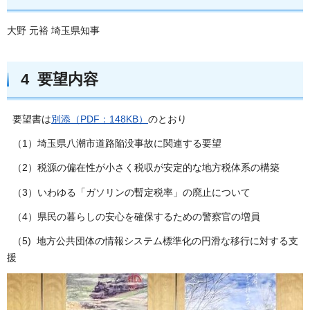
大野 元裕 埼玉県知事
4 要望内容
要望書は
別添（PDF：148KB）
のとおり
（1）埼玉県八潮市道路陥没事故に関連する要望
（2）税源の偏在性が小さく税収が安定的な地方税体系の構築
（3）いわゆる「ガソリンの暫定税率」の廃止について
（4）県民の暮らしの安心を確保するための警察官の増員
（5) 地方公共団体の情報システム標準化の円滑な移行に対する支
援