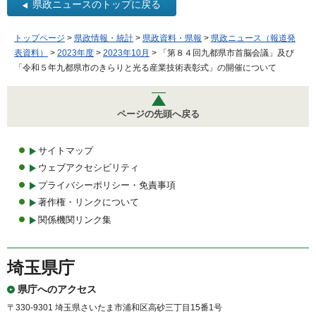
県政ニュースのトップに戻る
トップページ
>
県政情報・統計
>
県政資料・県報
>
県政ニュース（報道発
表資料）
>
2023年度
>
2023年10月
> 「第８４回九都県市首脳会議」及び
「令和５年九都県市のきらりと光る産業技術表彰式」の開催について
ページの先頭へ戻る
サイトマップ
ウェブアクセシビリティ
プライバシーポリシー・免責事項
著作権・リンクについて
関係機関リンク集
埼玉県庁
県庁へのアクセス
〒330-9301 埼玉県さいたま市浦和区高砂三丁目15番1号