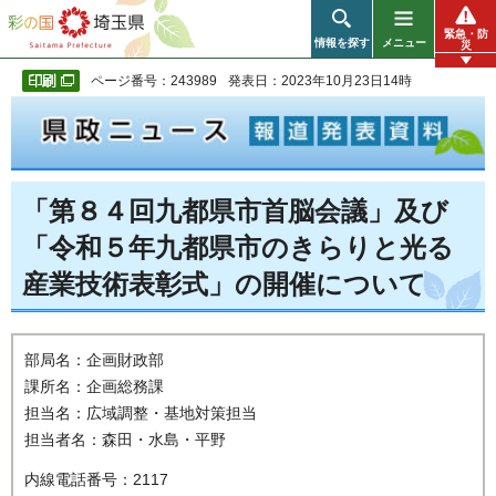
彩の国 埼玉県
緊急・防
情報を探す
メニュー
災
ページ番号：243989
発表日：2023年10月23日14時
「第８４回九都県市首脳会議」及び
「令和５年九都県市のきらりと光る
産業技術表彰式」の開催について
部局名：企画財政部
課所名：企画総務課
担当名：広域調整・基地対策担当
担当者名：森田・水島・平野
内線電話番号：2117