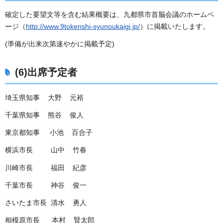
確定した要望文等を含む結果概要は、九都県市首脳会議のホームペ
ージ（
http://www.9tokenshi-syunoukaigi.jp/
）に掲載いたします。
(準備が出来次第速やかに掲載予定)
(6)出席予定者
埼玉県知事 大野 元裕
千葉県知事 熊谷 俊人
東京都知事 小池 百合子
横浜市長 山中 竹春
川崎市長 福田 紀彦
千葉市長 神谷 俊一
さいたま市長 清水 勇人
相模原市長 本村 賢太郎