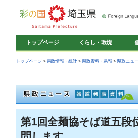
彩の国 埼玉県
Foreign Langu
トップページ
くらし・環境
トップページ
>
県政情報・統計
>
県政資料・県報
>
県政ニュ
第1回全麺協そば道五段
問します