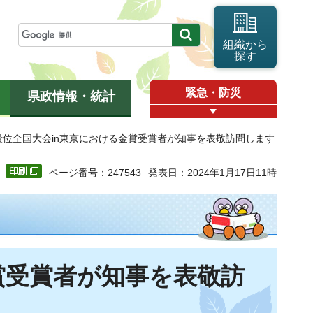
組織から
探す
緊急・防災
県政情報・統計
段位全国大会in東京における金賞受賞者が知事を表敬訪問します
ページ番号：247543
発表日：2024年1月17日11時
賞受賞者が知事を表敬訪