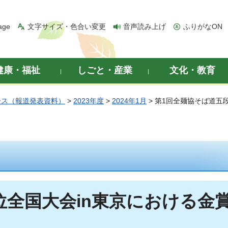
age
文字サイズ・色合い変更
音声読み上げ
ふりがなON
健康・福祉
しごと・産業
文化・教育
ース（報道発表資料）
>
2023年度
>
2024年1月
> 第1回全麺協そば道五
位全国大会in東京における金