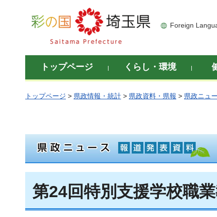
彩の国 埼玉県
Foreign Langu
トップページ
くらし・環境
トップページ
>
県政情報・統計
>
県政資料・県報
>
県政ニュ
第24回特別支援学校職