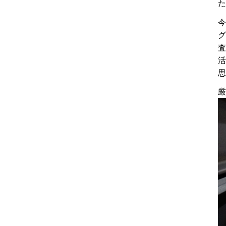
た
今
グ
査
活
思
厳