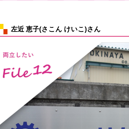
左近 恵子(さこん けいこ)さん