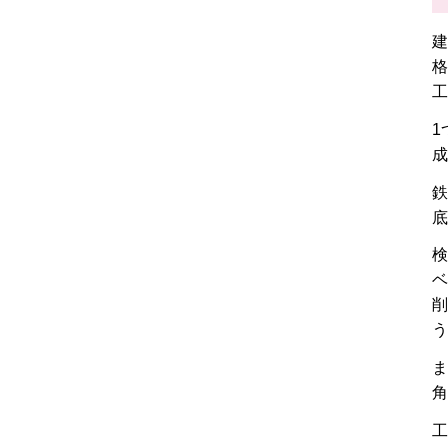
建
格
工
1
成
鉄
底
検
ベ
削
う
ま
角
工