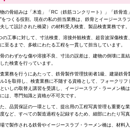
物の骨組みは「木造」「RC（鉄筋コンクリート）」「鉄骨造
”をつくる役割。現在の私の担当業務は、鉄骨とイージースラ
夫して設計された橋梁）の材料受入検査、製品検査業務です。
つの工事に対して、寸法検査、溶接外観検査、超音波深傷検査
に至るまで、多岐にわたる工程を一貫して担当しています。
骨のわずかな傷や溶接不良、寸法の誤差は、建物の倒壊に直結
した検査を行っています。
査業務を行うにあたって、鉄骨製作管理技術者1級、建築鉄骨
ル1を取得し、検査業務に不随する資格として、フォークリフ
といしの取替え講習を受講し、イージースラブ・ラーメン橋は
には、専門知識と資格が不可欠です。
た、品質保証の一環として、提出用の工程写真管理も重要な業
度など、すべての製造過程を記録するため、細部にわたり写真
場で製作される鉄骨やイージースラブ・ラーメン橋は、材料入