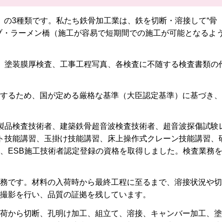
」の3種類です。私たち鉄骨加工業は、鉄を切断・溶接して“骨
ブ・ラーメン橋（施工が容易で短期間での施工が可能となるよ
、塗装膜厚検査、工事工程写真、各検査に不随する検査書類の
するため、国が定める厳格な基準（大臣認定基準）に基づき、
製品検査技術者、建築鉄骨超音波検査技術者、超音波探傷試験
ト技能講習、玉掛け技能講習、床上操作式クレーン技能講習、
、ESB施工技術者認定登録の資格を取得しました。検査業務
務です。材料の入荷時から最終工程に至るまで、溶接状況や切
撮影を行い、品質の証拠を残しています。
荷から切断、孔明け加工、組立て、溶接、キャンバー加工、塗