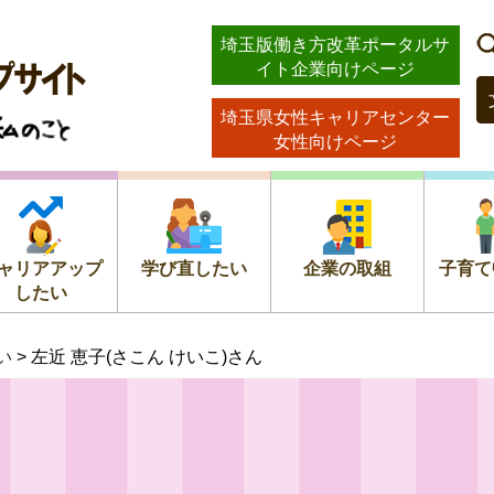
ストッ
埼玉版働き方改革ポータルサ
イト企業向けページ
のこと
埼玉県女性キャリアセンター
女性向けページ
ャリアアップ
学び直したい
企業の取組
子育て
したい
い
> 左近 恵子(さこん けいこ)さん