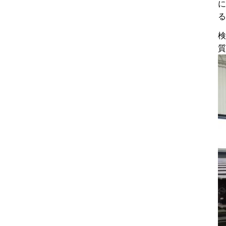
に
る
検
質