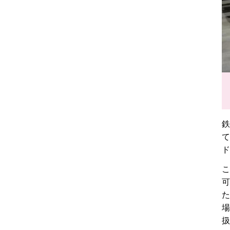
鉄
て
ド
こ
可
た
場
扱