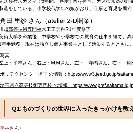
株式会社スガヌマで8年間、溶接作業を担当。ガス検知器の部
製造をしている。小学校低学年の娘がおり、仕事と育児を両立
角田 里紗 さん（atelier 2-D開業）
川越
高等技術専門校
木工工芸科R1年度修了
美術大学を卒業後、中学校や小学校での教育の仕事を経て、高
1年半勤務。現在は独立し個人事業主として活動するとともに
写真
上：平林さん、右上：M.Mさん、左下：寺嶋さん、右下：角
ポリテクセンター埼玉 の情報：https://www3.jeed.go.jp/saitama/
埼玉県立高等技術専門校 の情報：https://www.pref.saitama.lg.jp/a0
Q1:ものづくりの世界に入ったきっかけを教
平林さん〉