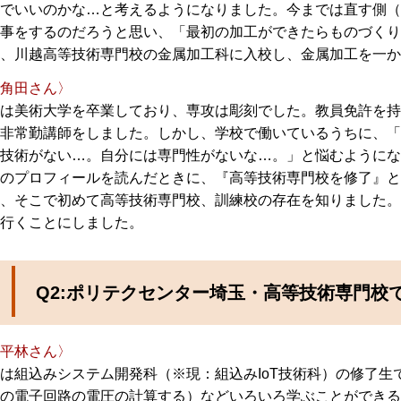
でいいのかな…と考えるようになりました。今までは直す側（
事をするのだろうと思い、「最初の加工ができたらものづくり
、川越高等技術専門校の金属加工科に入校し、金属加工を一か
角田さん〉
は美術大学を卒業しており、専攻は彫刻でした。教員免許を持
非常勤講師をしました。しかし、学校で働いているうちに、「
技術がない…。自分には専門性がないな…。」と悩むようにな
のプロフィールを読んだときに、『高等技術専門校を修了』と
、そこで初めて高等技術専門校、訓練校の存在を知りました。
行くことにしました。
Q2:ポリテクセンター埼玉・高等技術専門校
平林さん〉
は組込みシステム開発科（※現：組込みIoT技術科）の修了
の電子回路の電圧の計算する）などいろいろ学ぶことができる