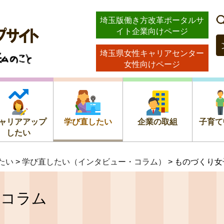
ストッ
埼玉版働き方改革ポータルサ
イト企業向けページ
のこと
埼玉県女性キャリアセンター
女性向けページ
ャリアアップ
学び直したい
企業の取組
子育て
したい
たい
>
学び直したい（インタビュー・コラム）
> ものづくり
・コラム