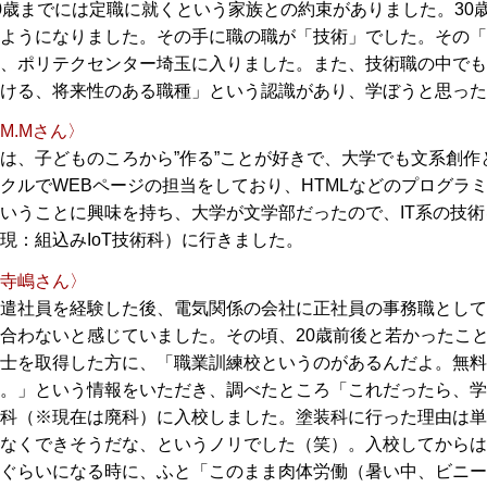
0歳までには定職に就くという家族との約束がありました。3
ようになりました。その手に職の職が「技術」でした。その「
、ポリテクセンター埼玉に入りました。また、技術職の中でも
ける、将来性のある職種」という認識があり、学ぼうと思った
M.Mさん〉
は、子どものころから”作る”ことが好きで、大学でも文系創
クルでWEBページの担当をしており、HTMLなどのプログ
いうことに興味を持ち、大学が文学部だったので、IT系の技
現：組込みIoT技術科）に行きました。
寺嶋さん〉
遣社員を経験した後、電気関係の会社に正社員の事務職として
合わないと感じていました。その頃、20歳前後と若かったこ
士を取得した方に、「職業訓練校というのがあるんだよ。無料
。」という情報をいただき、調べたところ「これだったら、学
科（※現在は廃科）に入校しました。塗装科に行った理由は単
なくできそうだな、というノリでした（笑）。入校してからは
ぐらいになる時に、ふと「このまま肉体労働（暑い中、ビニー