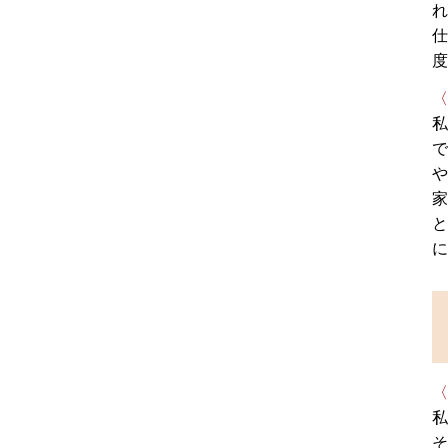
れ
仕
度
〈
私
で
や
家
と
に
〈
私
そ