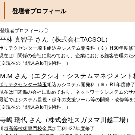
登壇者プロフィール
登壇者プロフィール〇
平林 真智子 さん（株式会社TACSOL）
ポリテクセンター埼玉
組込みシステム開発科（※）H30年度修
在はIT関係の会社に勤めており、企業における顧客管理のた
※現在の「組込みIoT技術科」）
M.M さん（エクシオ・システムマネジメント
ポリテクセンター埼玉
組込みシステム開発科（※）R1年度修
在はIT関係の会社に勤めており、ネットワークシステムのサ
最近ではシステム監視・保守の支援ツール等の開発・改修等を
※現在の「組込みIoT技術科」）
寺嶋 瑞代 さん（株式会社スガヌマ川越工場）
川越
高等技術専門校
金属加工科H27年度修了