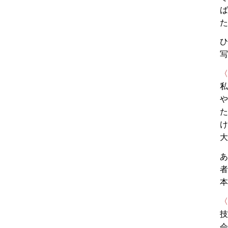
ば
た
ひ
写
〈
私
や
た
け
大
あ
者
本
〈
技
会