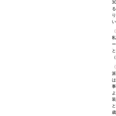
3
る
り
い
〈
私
ー
と
（
〈
派
は
事
よ
装
と
歳