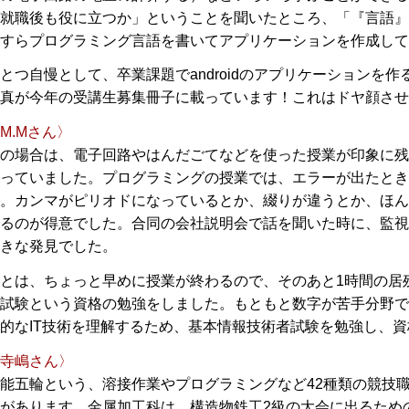
就職後も役に立つか」ということを聞いたところ、「『言語』
すらプログラミング言語を書いてアプリケーションを作成して
とつ自慢として、卒業課題でandroidのアプリケーションを作
真が今年の受講生募集冊子に載っています！これはドヤ顔させ
M.Mさん〉
の場合は、電子回路やはんだごてなどを使った授業が印象に残
っていました。プログラミングの授業では、エラーが出たとき
。カンマがピリオドになっているとか、綴りが違うとか、ほん
るのが得意でした。合同の会社説明会で話を聞いた時に、監視
きな発見でした。
とは、ちょっと早めに授業が終わるので、そのあと1時間の居
試験という資格の勉強をしました。もともと数字が苦手分野で
的なIT技術を理解するため、基本情報技術者試験を勉強し、
寺嶋さん〉
能五輪という、溶接作業やプログラミングなど42種類の競技
があります。金属加工科は、構造物鉄工2級の大会に出るため