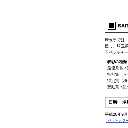
SA
埼玉県では
援し、埼玉県
玉ベンチャ
表彰の種類
最優秀賞 ○
特別賞（ト
特別賞（埼
奨励賞 ○記
日時・場
平成28年9
さいたまス