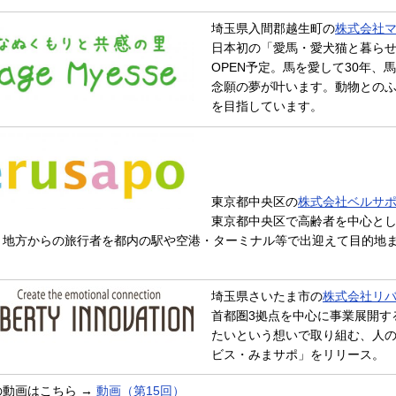
埼玉県入間郡越生町の
株式会社
日本初の「愛馬・愛犬猫と暮らせる女
OPEN予定。馬を愛して30年、
念願の夢が叶います。動物との
を目指しています。
東京都中央区の
株式会社ベルサ
東京都中央区で高齢者を中心と
。地方からの旅行者を都内の駅や空港・ターミナル等で出迎えて目的地
埼玉県さいたま市の
株式会社リ
首都圏3拠点を中心に事業展開す
たいという想いで取り組む、人の
ビス・みまサポ」をリリース
の動画はこちら →
動画（第15回）