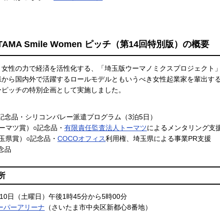
ITAMA Smile Women ピッチ（第14回特別版）の概要
、女性の力で経済を活性化する、「埼玉版ウーマノミクスプロジェクト
から国内外で活躍するロールモデルともいうべき女性起業家を輩出することを目的
ーピッチの特別企画として実施しました。
記念品・シリコンバレー派遣プログラム（3泊5日）
ーマツ賞）○記念品・
有限責任監査法人トーマツ
によるメンタリング支
玉県賞）○記念品・
COCOオフィス
利用権、埼玉県による事業PR支援
念品
所
月10日（土曜日）午後1時45分から5時00分
ーパーアリーナ
（さいたま市中央区新都心8番地）