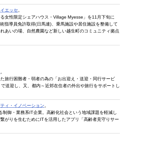
マイエッセ
。
性限定シェアハウス・Village Myesse」を11月下旬に
馬術指導員免許取得(日馬連)、乗馬施設や居住施設を整備して
ふれあいの場、自然農園など新しい越生町のコミュニティ拠点
ポ
。
した旅行困難者・弱者の為の「お出迎え・送迎・同行サービ
まで送迎し、又、都内～近郊在住者の外出や旅行をサポートし
バティ・イノベーション
。
る制御・業務系IT企業。高齢化社会という地域課題を軽減し
繋がりを生むためにITを活用したアプリ「高齢者見守りサー
。