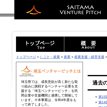
埼玉ベンチャーピッチ
トップページ
>
しごと・産業
>
産業
>
産業支援・経営支援
埼玉県では、成長意欲が高く新たな取
過去の
り組みに挑戦するベンチャー企業を支
援する「埼玉ベンチャーピッチ」を民
間企業や支援機関と連携して開催して
第1
います。※本事業は、令和4年度をも
第1
って終了しました。