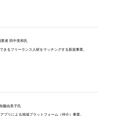
創業者 田中美和氏
行できるフリーランス人材をマッチングする新規事業。
 加藤由美子氏
うアプリによる地域プラットフォーム（仲介）事業。