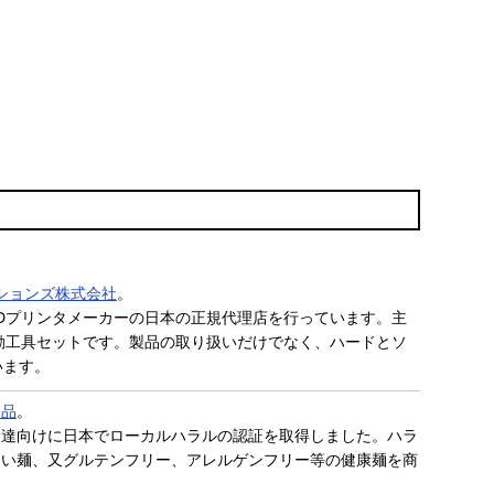
ションズ株式会社
。
Dプリンタメーカーの日本の正規代理店を行っています。主
動工具セットです。製品の取り扱いだけでなく、ハードとソ
めています。
食品
。
人達向けに日本でローカルハラルの認証を取得しました。ハラ
しい麺、又グルテンフリー、アレルゲンフリー等の健康麺を商