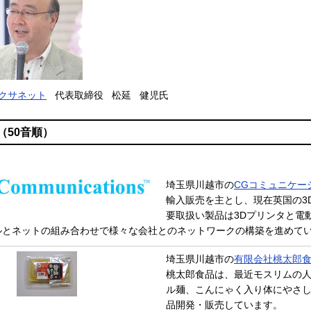
クサネット
代表取締役 松延 健児氏
（50音順）
埼玉県川越市の
CGコミュニケー
輸入販売を主とし、現在英国の3
要取扱い製品は3Dプリンタと電
ルとネットの組み合わせで様々な会社とのネットワークの構築を進
埼玉県川越市の
有限会社桃太郎
桃太郎食品は、最近モスリムの
ル麺、こんにゃく入り体にやさ
品開発・販売しています。