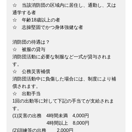
☆ 当該消防団の区域内に居住し、通勤し、又は
通学する者
☆ 年齢18歳以上の者
☆ 志操堅固でかつ身体強健な者
消防団の待遇は？
☆ 被服の貸与
消防団活動に必要な制服など一式が貸与されま
す。
☆ 公務災害補償
消防団活動中に負傷した場合には、制度により補
償されます。
☆ 出動手当
1回の出動等に対して下記の手当てが支給されま
す。
(1)災害の出務 4時間未満 4,000円
4時間以上 8,000円
(2)訓練等の出務 2,000円