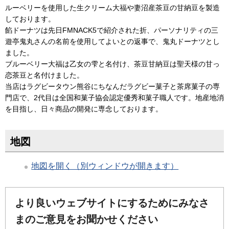
ルーベリーを使用した生クリーム大福や妻沼産茶豆の甘納豆を製造
しております。
餡ドーナツは先日FMNACK5で紹介された折、パーソナリティの三
遊亭鬼丸さんの名前を使用してよいとの返事で、鬼丸ドーナツとし
ました。
ブルーベリー大福は乙女の雫と名付け、茶豆甘納豆は聖天様の甘っ
恋茶豆と名付けました。
当店はラグビータウン熊谷にちなんだラグビー菓子と茶席菓子の専
門店で、2代目は全国和菓子協会認定優秀和菓子職人です。地産地消
を目指し、日々商品の開発に専念しております。
地図
地図を開く（別ウィンドウが開きます）
より良いウェブサイトにするためにみなさ
まのご意見をお聞かせください