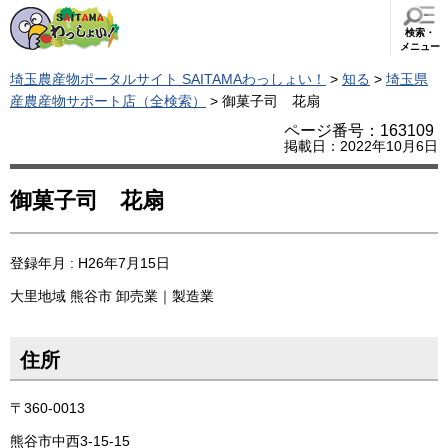
検索・
メニュー
埼玉農産物ポータルサイト SAITAMAわっしょい！
>
知る
>
埼玉県
産農産物サポート店（全検索）
> 御菓子司 花扇
ページ番号：163109
掲載日：2022年10月6日
御菓子司 花扇
登録年月 : H26年7月15日
大里地域
熊谷市
卸売業｜製造業
住所
〒360-0013
熊谷市中西3-15-15