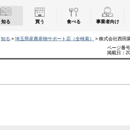
知る
買う
食べる
事業者向け
>
知る
>
埼玉県産農産物サポート店（全検索）
> 株式会社西田
ページ番号：
掲載日：20