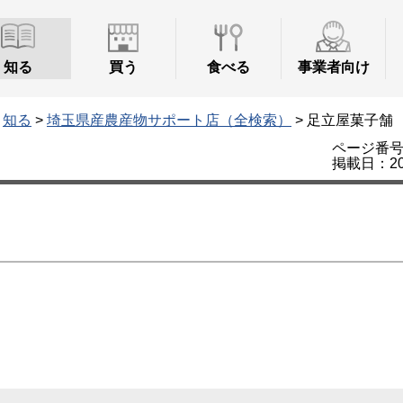
知る
買う
食べる
事業者向け
>
知る
>
埼玉県産農産物サポート店（全検索）
> 足立屋菓子舗
ページ番号：
掲載日：20