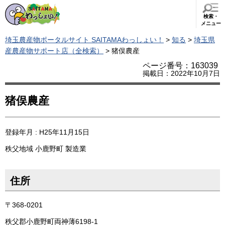
検索・
メニュー
埼玉農産物ポータルサイト SAITAMAわっしょい！
>
知る
>
埼玉県
産農産物サポート店（全検索）
> 猪俣農産
ページ番号：163039
掲載日：2022年10月7日
猪俣農産
登録年月 : H25年11月15日
秩父地域
小鹿野町
製造業
住所
〒368-0201
秩父郡小鹿野町両神薄6198-1