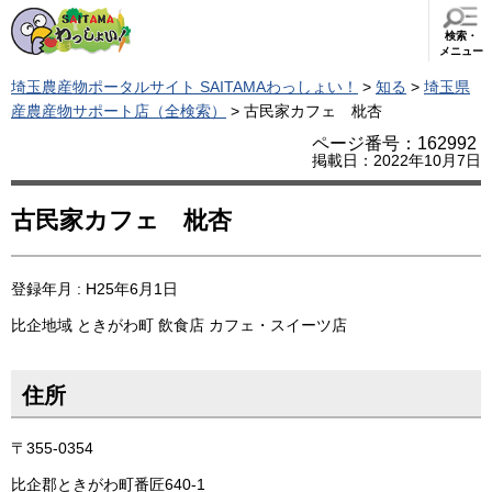
検索・
メニュー
埼玉農産物ポータルサイト SAITAMAわっしょい！
>
知る
>
埼玉県
産農産物サポート店（全検索）
> 古民家カフェ 枇杏
ページ番号：162992
掲載日：2022年10月7日
古民家カフェ 枇杏
登録年月 : H25年6月1日
比企地域
ときがわ町
飲食店
カフェ・スイーツ店
住所
〒355-0354
比企郡ときがわ町番匠640-1