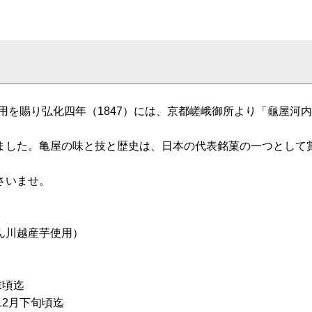
御用を賜り弘化四年（1847）には、京都嵯峨御所より「龜屋河
ました。亀屋の味と技と歴史は、日本の代表銘菓の一つとして
さいませ。
りん川越産芋使用）
て）
月末頃迄
12月下旬頃迄