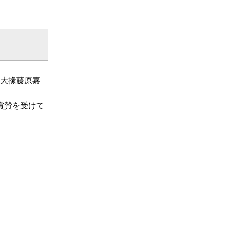
内大掾藤原嘉
賞賛を受けて