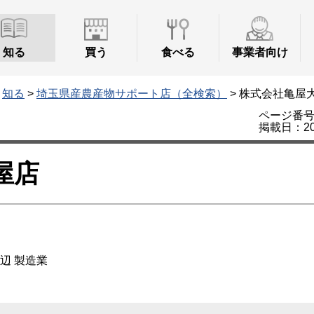
知る
買う
食べる
事業者向け
>
知る
>
埼玉県産農産物サポート店（全検索）
> 株式会社亀屋
ページ番号：
掲載日：20
屋店
辺
製造業