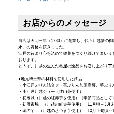
お店からのメッセージ
当店は天明三年（1783）に創業し、代々川越藩の
永」の資格を頂きました。
江戸の昔より心を込めて銘菓をつくり続けてまいり
おります。
どうぞ、川越の生んだ亀屋の逸品をお召し上がり下
●地元埼玉県の材料を使用した商品
・小江戸ぷりん詰合せ（苺ぷりん加須産苺、芋ぷ
・小江戸川越シュー（狭山茶使用）
・初雁城（川越の紅赤芋を使用）（季節商品とし
・初雁素焼 （川越の紅赤芋使用） 11月頃～3
・郷の芋 （川越のさつま芋使用） 10月上旬頃～