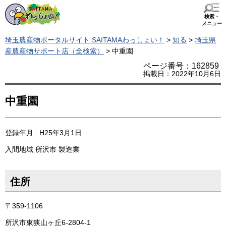
検索・
メニュー
埼玉農産物ポータルサイト SAITAMAわっしょい！
>
知る
>
埼玉県
産農産物サポート店（全検索）
> 中重園
ページ番号：162859
掲載日：2022年10月6日
中重園
登録年月 : H25年3月1日
入間地域
所沢市
製造業
住所
〒359-1106
所沢市東狭山ヶ丘6-2804-1