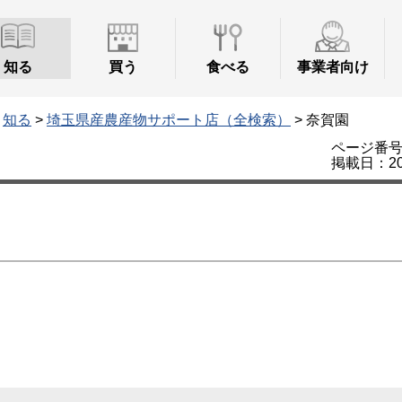
知る
買う
食べる
事業者向け
>
知る
>
埼玉県産農産物サポート店（全検索）
> 奈賀園
ページ番号：
掲載日：20