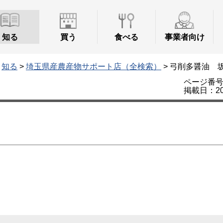
知る
買う
食べる
事業者向け
>
知る
>
埼玉県産農産物サポート店（全検索）
> 弓削多醤油 
ページ番号：
掲載日：20