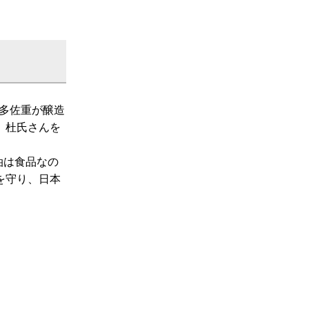
削多佐重が醸造
、杜氏さんを
油は食品なの
を守り、日本