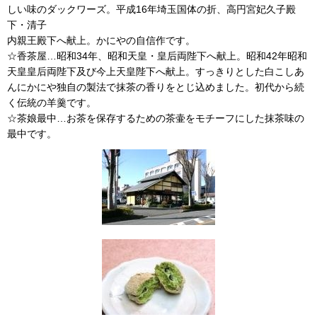
しい味のダックワーズ。平成16年埼玉国体の折、高円宮妃久子殿
下・清子
内親王殿下へ献上。かにやの自信作です。
☆香茶屋…昭和34年、昭和天皇・皇后両陛下へ献上。昭和42年昭和
天皇皇后両陛下及び今上天皇陛下へ献上。すっきりとした白こしあ
んにかにや独自の製法で抹茶の香りをとじ込めました。初代から続
く伝統の羊羹です。
☆茶娘最中…お茶を保存するための茶壷をモチーフにした抹茶味の
最中です。