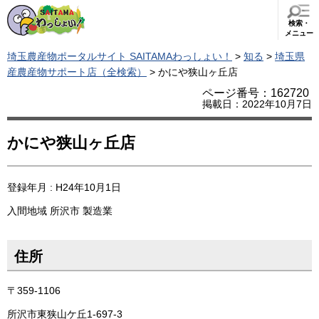
検索・
メニュー
埼玉農産物ポータルサイト SAITAMAわっしょい！
>
知る
>
埼玉県
産農産物サポート店（全検索）
> かにや狭山ヶ丘店
ページ番号：162720
掲載日：2022年10月7日
かにや狭山ヶ丘店
登録年月 : H24年10月1日
入間地域
所沢市
製造業
住所
〒359-1106
所沢市東狭山ケ丘1-697-3