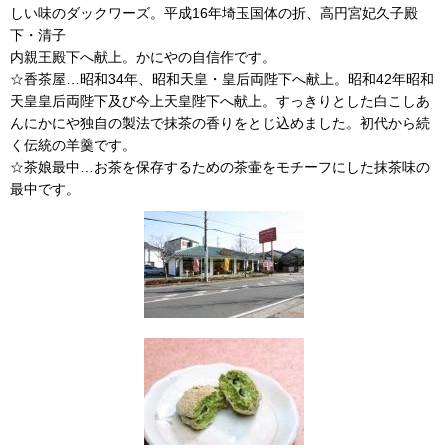
しい味のダックワーズ。平成16年埼玉国体の折、高円宮妃久子殿
下・清子
内親王殿下へ献上。かにやの自信作です。
☆香茶屋…昭和34年、昭和天皇・皇后両陛下へ献上。昭和42年昭和
天皇皇后両陛下及び今上天皇陛下へ献上。すっきりとした白こしあ
んにかにや独自の製法で抹茶の香りをとじ込めました。初代から続
く伝統の羊羹です。
☆茶娘最中…お茶を保存するための茶壷をモチーフにした抹茶味の
最中です。