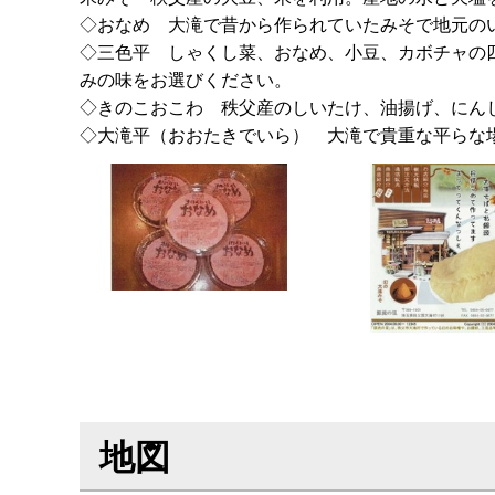
◇おなめ 大滝で昔から作られていたみそで地元の
◇三色平 しゃくし菜、おなめ、小豆、カボチャの
みの味をお選びください。
◇きのこおこわ 秩父産のしいたけ、油揚げ、にん
◇大滝平（おおたきでいら） 大滝で貴重な平らな
地図