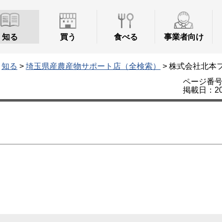
知る
買う
食べる
事業者向け
>
知る
>
埼玉県産農産物サポート店（全検索）
> 株式会社北本
ページ番号：
掲載日：20