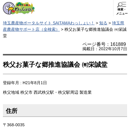
検索・
メニュー
埼玉農産物ポータルサイト SAITAMAわっしょい！
>
知る
>
埼玉県
産農産物サポート店（全検索）
> 秩父お菓子な郷推進協議会 ㈲栄誠
堂
ページ番号：161889
掲載日：2022年10月7日
秩父お菓子な郷推進協議会 ㈲栄誠堂
登録年月 : H21年8月1日
秩父地域
秩父市
西武秩父駅・秩父駅周辺
製造業
住所
〒368-0035