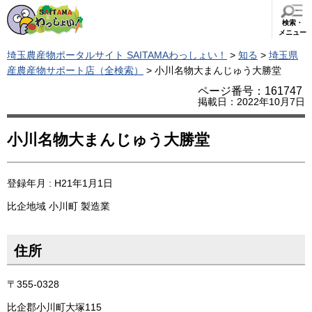
検索・
メニュー
埼玉農産物ポータルサイト SAITAMAわっしょい！
>
知る
>
埼玉県
産農産物サポート店（全検索）
> 小川名物大まんじゅう大勝堂
ページ番号：161747
掲載日：2022年10月7日
小川名物大まんじゅう大勝堂
登録年月 : H21年1月1日
比企地域
小川町
製造業
住所
〒355-0328
比企郡小川町大塚115