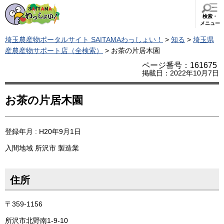
検索・
メニュー
埼玉農産物ポータルサイト SAITAMAわっしょい！
>
知る
>
埼玉県
産農産物サポート店（全検索）
> お茶の片居木園
ページ番号：161675
掲載日：2022年10月7日
お茶の片居木園
登録年月 : H20年9月1日
入間地域
所沢市
製造業
住所
〒359-1156
所沢市北野南1-9-10