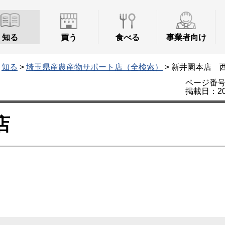
知る
買う
食べる
事業者向け
>
知る
>
埼玉県産農産物サポート店（全検索）
> 新井園本店 
ページ番号：
掲載日：20
店