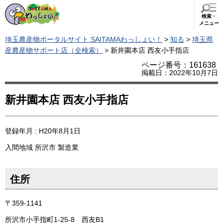
検索・
メニュー
埼玉農産物ポータルサイト SAITAMAわっしょい！
>
知る
>
埼玉県
産農産物サポート店（全検索）
> 新井園本店 西友小手指店
ページ番号：161638
掲載日：2022年10月7日
新井園本店 西友小手指店
登録年月 : H20年8月1日
入間地域
所沢市
製造業
住所
〒359-1141
所沢市小手指町1-25-8 西友B1