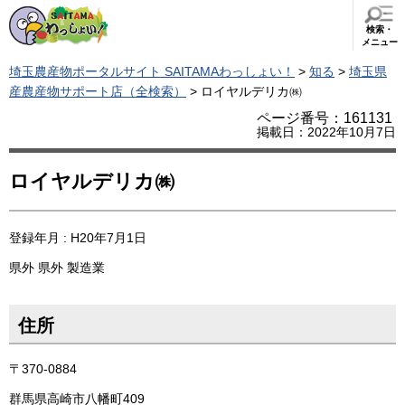
検索・
メニュー
埼玉農産物ポータルサイト SAITAMAわっしょい！
>
知る
>
埼玉県
産農産物サポート店（全検索）
> ロイヤルデリカ㈱
ページ番号：161131
掲載日：2022年10月7日
ロイヤルデリカ㈱
登録年月 : H20年7月1日
県外
県外
製造業
住所
〒370-0884
群馬県高崎市八幡町409