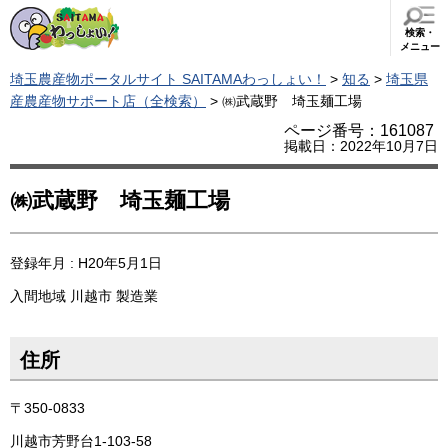
検索・
メニュー
埼玉農産物ポータルサイト SAITAMAわっしょい！
>
知る
>
埼玉県
産農産物サポート店（全検索）
> ㈱武蔵野 埼玉麺工場
ページ番号：161087
掲載日：2022年10月7日
㈱武蔵野 埼玉麺工場
登録年月 : H20年5月1日
入間地域
川越市
製造業
住所
〒350-0833
川越市芳野台1-103-58