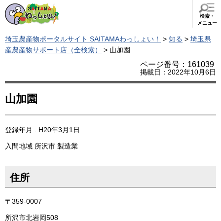
検索・
メニュー
埼玉農産物ポータルサイト SAITAMAわっしょい！
>
知る
>
埼玉県
産農産物サポート店（全検索）
> 山加園
ページ番号：161039
掲載日：2022年10月6日
山加園
登録年月 : H20年3月1日
入間地域
所沢市
製造業
住所
〒359-0007
所沢市北岩岡508