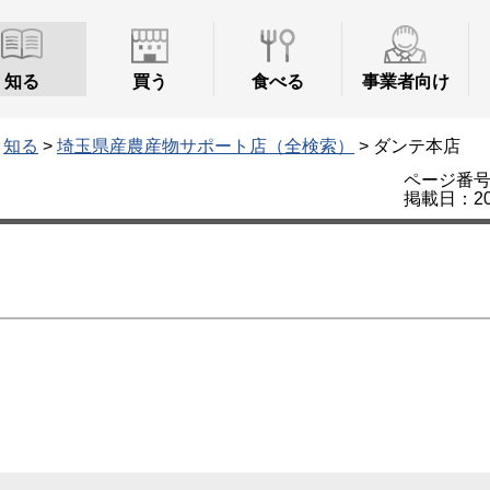
知る
買う
食べる
事業者向け
>
知る
>
埼玉県産農産物サポート店（全検索）
> ダンテ本店
ページ番号：
掲載日：20