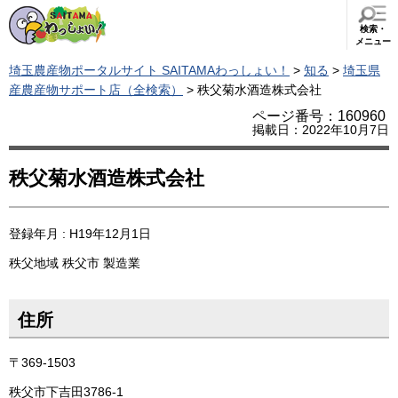
検索・
メニュー
埼玉農産物ポータルサイト SAITAMAわっしょい！
>
知る
>
埼玉県
産農産物サポート店（全検索）
> 秩父菊水酒造株式会社
ページ番号：160960
掲載日：2022年10月7日
秩父菊水酒造株式会社
登録年月 : H19年12月1日
秩父地域
秩父市
製造業
住所
〒369-1503
秩父市下吉田3786-1