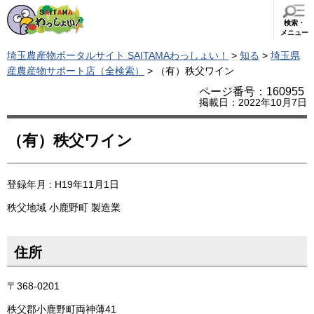
検索・
メニュー
埼玉農産物ポータルサイト SAITAMAわっしょい！
>
知る
>
埼玉県
産農産物サポート店（全検索）
> （有）秩父ワイン
ページ番号：160955
掲載日：2022年10月7日
（有）秩父ワイン
登録年月 : H19年11月1日
秩父地域
小鹿野町
製造業
住所
〒368-0201
秩父郡小鹿野町両神薄41