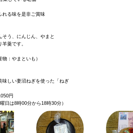
ふれる味を是非ご賞味
んそう、にんじん、やまと
り羊羹です。
産物：やまといも）
美味しい妻沼ねぎを使った「ねぎ
1050円
曜日は8時00分から18時30分）