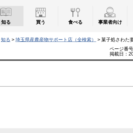
知る
買う
食べる
事業者向け
>
知る
>
埼玉県産農産物サポート店（全検索）
> 菓子処さわた
ページ番号：
掲載日：20