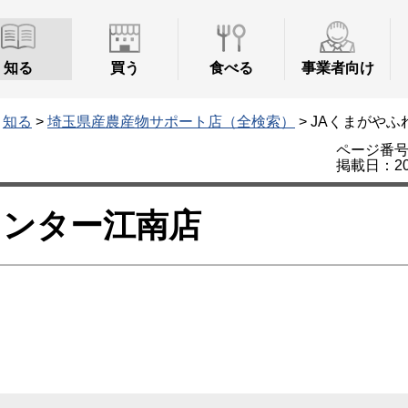
知る
買う
食べる
事業者向け
>
知る
>
埼玉県産農産物サポート店（全検索）
> JAくまがや
ページ番号：
掲載日：20
センター江南店