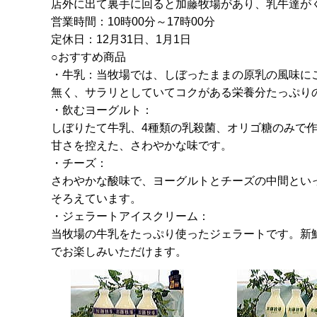
店外に出て裏手に回ると加藤牧場があり、乳牛達が
営業時間：10時00分～17時00分
定休日：12月31日、1月1日
○おすすめ商品
・牛乳：当牧場では、しぼったままの原乳の風味に
無く、サラリとしていてコクがある栄養分たっぷり
・飲むヨーグルト：
しぼりたて牛乳、4種類の乳殺菌、オリゴ糖のみで
甘さを控えた、さわやかな味です。
・チーズ：
さわやかな酸味で、ヨーグルトとチーズの中間とい
そろえています。
・ジェラートアイスクリーム：
当牧場の牛乳をたっぷり使ったジェラートです。新鮮
でお楽しみいただけます。