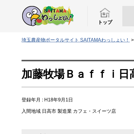
トップ
埼玉農産物ポータルサイト SAITAMAわっしょい！
加藤牧場Ｂａｆｆｉ日
登録年月 : H18年9月1日
入間地域
日高市
製造業
カフェ・スイーツ店