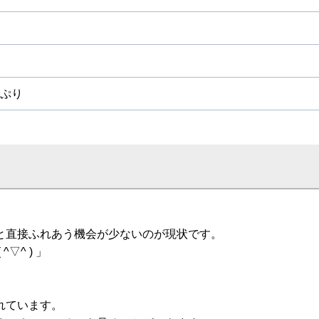
ぷり
と直接ふれあう機会が少ないのが現状です。
^ ) 」
れています。