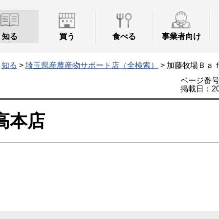
知る
買う
食べる
事業者向け
>
知る
>
埼玉県産農産物サポート店（全検索）
> 加藤牧場Ｂａ
ページ番号：
掲載日：20
高本店