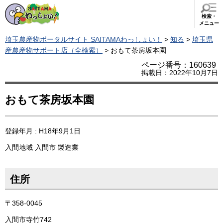
検索・
メニュー
埼玉農産物ポータルサイト SAITAMAわっしょい！
>
知る
>
埼玉県
産農産物サポート店（全検索）
> おもて茶房坂本園
ページ番号：160639
掲載日：2022年10月7日
おもて茶房坂本園
登録年月 : H18年9月1日
入間地域
入間市
製造業
住所
〒358-0045
入間市寺竹742