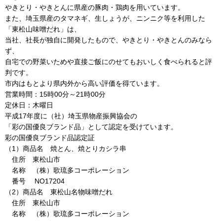
やきとり・やきとんに県産の豚肉・鶏肉を用いています。
また、埼玉県産のタマネギ、生しょうが、ニンニク等を利用した
「東松山味噌だれ」は、
当社、社長が独自に開発したもので、やきとり・やきとんのみなら
ず、
自宅での野菜いためや直接ご飯にのせてもおいしく食べられると評
判です。
市内はもとより県内外から高い評価を得ています。
営業時間：15時00分～21時00分
定休日：木曜日
平成17年度に（社）埼玉県物産振興協会の
「彩の国優良ブランド品」として認定を受けています。
彩の国優良ブランド品認定証
（1）商品名 焼とん、焼とりカシラ串
住所 東松山市
名称 （株）歌琉多コーポレーション
番号 NO17204
（2）商品名 東松山名物味噌だれ
住所 東松山市
名称 （株）歌琉多コーポレーション