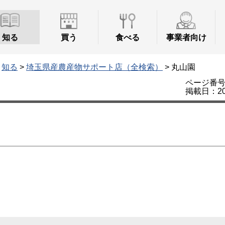
知る
買う
食べる
事業者向け
>
知る
>
埼玉県産農産物サポート店（全検索）
> 丸山園
ページ番号：
掲載日：20