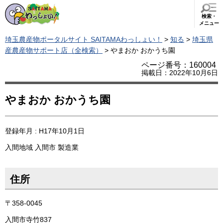
検索・
メニュー
埼玉農産物ポータルサイト SAITAMAわっしょい！
>
知る
>
埼玉県
産農産物サポート店（全検索）
> やまおか おかうち園
ページ番号：160004
掲載日：2022年10月6日
やまおか おかうち園
登録年月 : H17年10月1日
入間地域
入間市
製造業
住所
〒358-0045
入間市寺竹837