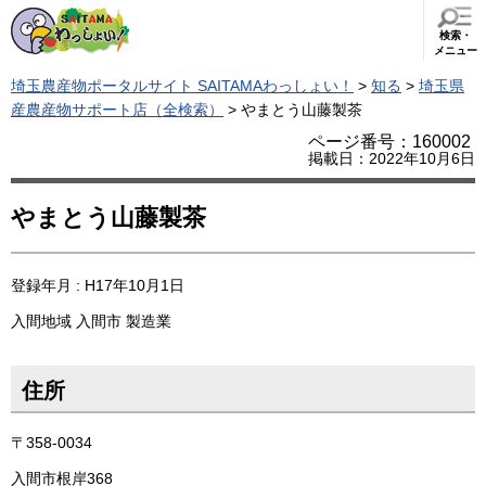
検索・
メニュー
埼玉農産物ポータルサイト SAITAMAわっしょい！
>
知る
>
埼玉県
産農産物サポート店（全検索）
> やまとう山藤製茶
ページ番号：160002
掲載日：2022年10月6日
やまとう山藤製茶
登録年月 : H17年10月1日
入間地域
入間市
製造業
住所
〒358-0034
入間市根岸368