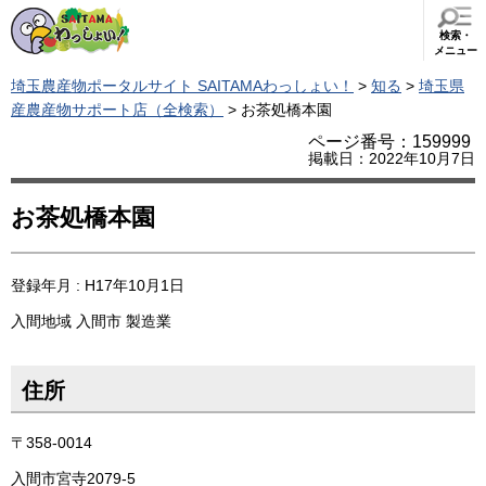
検索・
メニュー
埼玉農産物ポータルサイト SAITAMAわっしょい！
>
知る
>
埼玉県
産農産物サポート店（全検索）
> お茶処橋本園
ページ番号：159999
掲載日：2022年10月7日
お茶処橋本園
登録年月 : H17年10月1日
入間地域
入間市
製造業
住所
〒358-0014
入間市宮寺2079-5