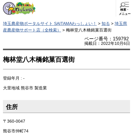
検索・
メニュー
埼玉農産物ポータルサイト SAITAMAわっしょい！
>
知る
>
埼玉県
産農産物サポート店（全検索）
> 梅林堂八木橋銘菓百選街
ページ番号：159792
掲載日：2022年10月6日
梅林堂八木橋銘菓百選街
登録年月 : -
大里地域
熊谷市
製造業
住所
〒360-0047
熊谷市仲町74